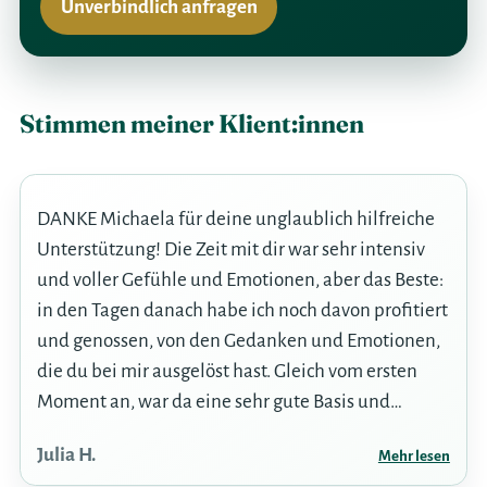
Unverbindlich anfragen
Stimmen meiner Klient:innen
DANKE Michaela für deine unglaublich hilfreiche
Unterstützung! Die Zeit mit dir war sehr intensiv
und voller Gefühle und Emotionen, aber das Beste:
in den Tagen danach habe ich noch davon profitiert
und genossen, von den Gedanken und Emotionen,
die du bei mir ausgelöst hast. Gleich vom ersten
Moment an, war da eine sehr gute Basis und
Vertrautheit für ein intimes Gespräch gegeben, da
Julia H.
Mehr lesen
du mir aufmerksam mit guten Fragen die Richtung