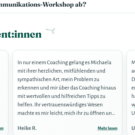
Kommunikations-Workshop ab?
nt:innen
In nur einem Coaching gelang es Michaela
M
mit ihrer herzlichen, mitfühlenden und
a
sympathischen Art, mein Problem zu
D
erkennen und mir über das Coaching hinaus
e
mit wertvollen und hilfreichen Tipps zu
h
helfen. Ihr vertrauenswürdiges Wesen
w
machte es mir leicht, mich ihr zu öffnen und
U
anzuvertrauen. Man spürt, dass sie liebt, was
Heike R.
U
en
Mehr lesen
sie tut. Besonders beeindruckt hat mich, dass