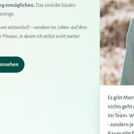
ng ermöglichen.
Das sind die Säulen
inings.
raum entwickelt – sondern im Leben: auf dem
Phasen, in denen ich selbst nicht weiter
 ansehen
Es gibt Mom
nichts geht
Im Team. Wa
- sondern j
Raum gibt fü