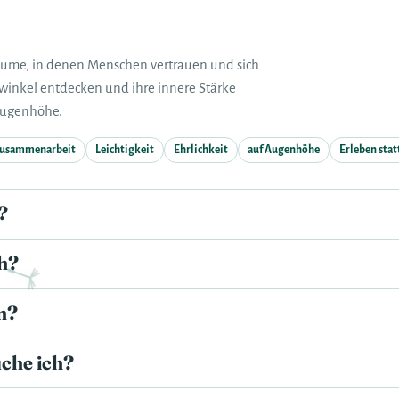
äume, in denen Menschen vertrauen und sich
winkel entdecken und ihre innere Stärke
Augenhöhe.
usammenarbeit
Leichtigkeit
Ehrlichkeit
auf Augenhöhe
Erleben stat
?
ch?
n?
che ich?