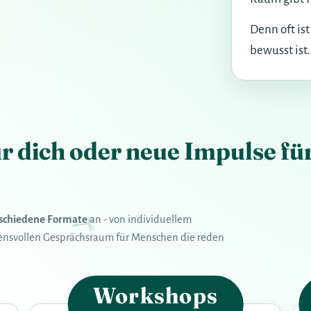
Denn oft is
bewusst ist
ür dich oder neue Impulse f
rschiedene Formate
an - von individuellem
uensvollen Gesprächsraum für Menschen die reden
Workshops