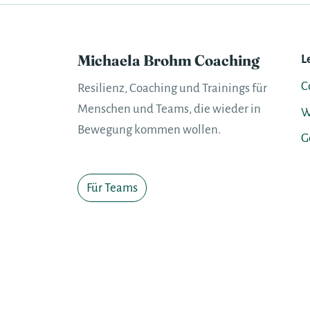
diesen Prozess. Ich bin einfach dankbar un
sehr berührt.
Michaela Brohm Coaching
L
C
Resilienz, Coaching und Trainings für
Menschen und Teams, die wieder in
W
Bewegung kommen wollen.
G
Für Teams