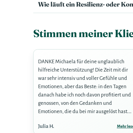
Wie läuft ein Resilienz- oder 
Stimmen meiner Klie
DANKE Michaela für deine unglaublich
hilfreiche Unterstützung! Die Zeit mit dir
war sehr intensiv und voller Gefühle und
Emotionen, aber das Beste: in den Tagen
danach habe ich noch davon profitiert und
genossen, von den Gedanken und
Emotionen, die du bei mir ausgelöst hast.
Gleich vom ersten Moment an, war da eine
Julia H.
Mehr les
sehr gute Basis und Vertrautheit für ein